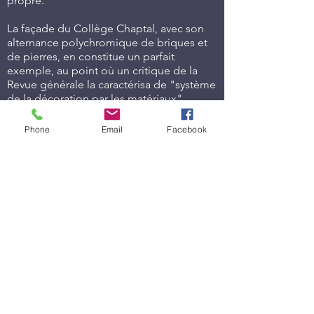
propre.
La façade du Collège Chaptal, avec son
alternance polychromique de briques et
de pierres, en constitue un parfait
exemple, au point où un critique de la
Revue générale la caractérisa de "système
de la décoration par les matériaux".
La construction de l'établissement
Phone
Email
Facebook
marqua le début du rationalisme
constructif dans le domaine de
l'architecture scolaire.