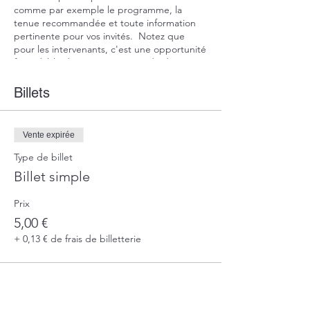
comme par exemple le programme, la
tenue recommandée et toute information
pertinente pour vos invités. Notez que
pour les intervenants, c'est une opportunité
formidable de se présenter et de donner
un avant-goût des sujets dont il sera
question. Si votre évènement s'adresse à un
Billets
public particulier, écrivez-le ici.
C'est le moment d'attirer du public à votre
Vente expirée
évènement, n'hésitez pas à écrire un texte
original et percutant ! Encouragez vos
Type de billet
visiteurs à s'inscrire, à confirmer leur
Billet simple
présence ou à acheter un billet
immédiatement pour réserver leur place.
Prix
5,00 €
+ 0,13 € de frais de billetterie