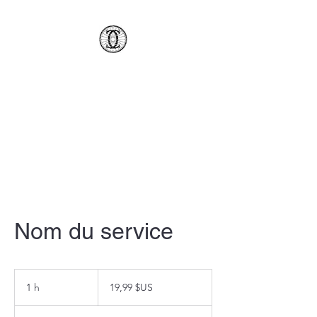
AMCSC
Nom du service
19,99
dollars
1 h
1
19,99 $US
des
États-
Unis