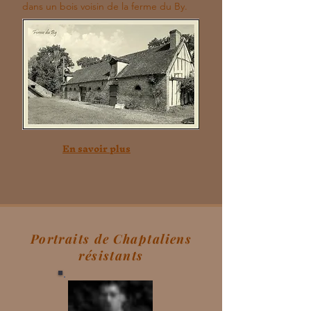
dans un bois voisin de la ferme du By.
En savoir plus
Portraits de Chaptaliens
résistants