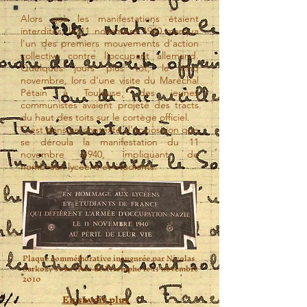
Alors que les manifestations étaient
interdites, le 11 novembre 1940 marqua
l'un des premiers mouvements d'action
collective contre l'occupant allemand.
Quelques jours plus tôt, le cinq
novembre, lors d'une visite du Maréchal
Pétain à Toulouse, des jeunes
communistes avaient projeté des tracts
du haut des toits sur le cortège officiel.
C'est dans ce contexte d'opposition que
se déroula la manifestation du 11
novembre 1940, impliquant de
nombreux lycéens et étudiants.
Plaque commémorative inaugurée par Nicolas
Sarkozy sous l'Arc de Triomphe le 11 novembre
2010
En savoir plus