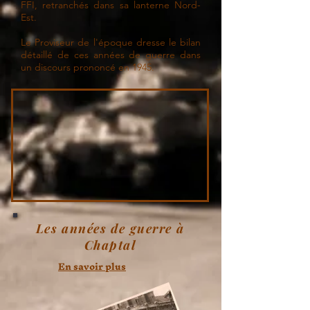
FFI, retranchés dans sa lanterne Nord-
Est.
Le Proviseur de l'époque dresse le bilan
détaillé de ces années de guerre dans
un discours prononcé en 1945.
Les années de guerre à
Chaptal
En savoir plus