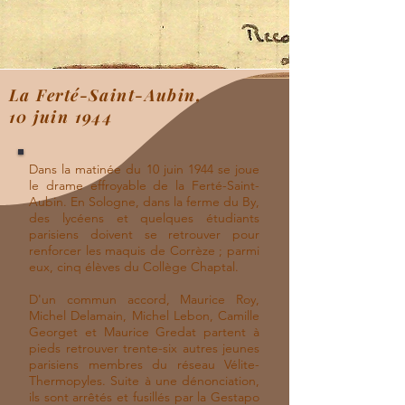
La Ferté-Saint-Aubin,
10 juin 1944
Dans la matinée du 10 juin 1944 se joue
le drame effroyable de la Ferté-Saint-
Aubin. En Sologne, dans la ferme du By,
des lycéens et quelques étudiants
parisiens doivent se retrouver pour
renforcer les maquis de Corrèze ; parmi
eux, cinq élèves du Collège Chaptal.
D'un commun accord, Maurice Roy,
Michel Delamain, Michel Lebon, Camille
Georget et Maurice Gredat partent à
pieds retrouver trente-six autres jeunes
parisiens membres du réseau Vélite-
Thermopyles. Suite à une dénonciation,
ils sont arrêtés et fusillés par la Gestapo