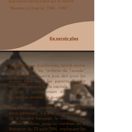
exposition temporaire sur le thème
"Résister à Chaptal,
1940 - 1945
" ...
En savoir plus
Tantôt réserve d'uniformes,
tantôt
centre
d'accueil pour les "enfants de l'exode"
fuyant l'Est en guerre puis abri pour les
jeunes filles dont les parents avaient
momentanément fui la capitale, le Lycée
Chaptal a constamment dû s'adapter
durant ces années de guerre.
Entre actes de résistance et reflet de la
doxa pétainiste, il a été, comme le reste
de la société française, le miroir de ces
années sombres, jusqu'au combats de la
libération du 23 août 1944, impliquant les