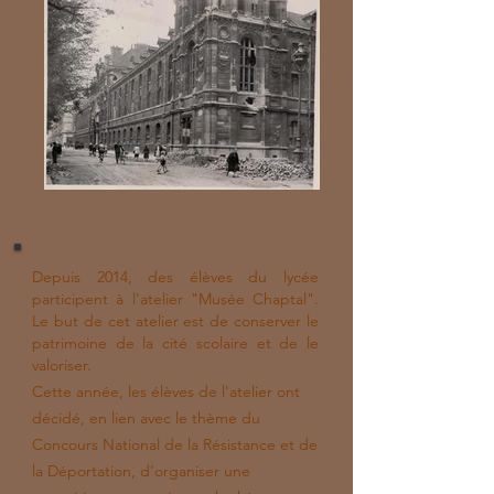
Depuis 2014, des élèves du lycée
participent à l'atelier "Musée Chaptal".
Le but de cet atelier est de conserver le
patrimoine de la cité scolaire et de le
valoriser.
Cette année, les élèves de l'atelier ont
décidé, en lien avec le thème du
Concours
National de la Résistance et de
la Déportation, d'organiser une